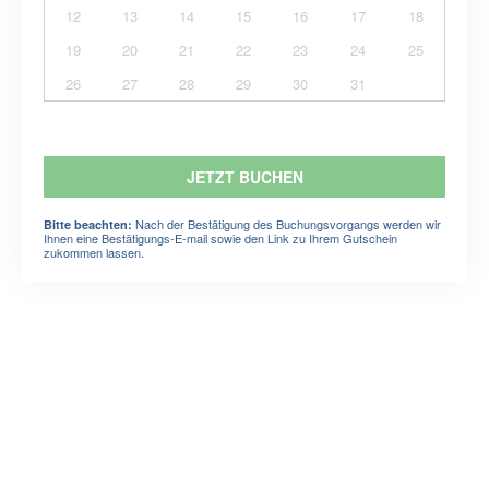
12
13
14
15
16
17
18
19
20
21
22
23
24
25
26
27
28
29
30
31
JETZT BUCHEN
Nach der Bestätigung des Buchungsvorgangs werden wir
Bitte beachten:
Ihnen eine Bestätigungs-E-mail sowie den Link zu Ihrem Gutschein
zukommen lassen.