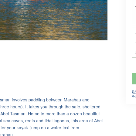
注
ル
Tasman involves paddling between Marahau and
ree hours). It takes you through the safe, sheltered
e Abel Tasman. Home to more than a dozen beautiful
 sea caves, reefs and tidal lagoons, this area of Abel
fter your kayak jump on a water taxi from
Marahau