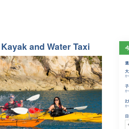
 Kayak and Water Taxi
選
大
か
子
か
2
か
日