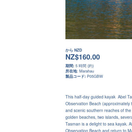
から
NZD
NZ$160.00
期間:
5 時間 (約)
所在地
: Marahau
製品コード:
P05GBW
This half-day guided kayak Abel 
Observation Beach (approximately th
and scenic southern reaches of th
golden beaches, two islands, several
Tasman is a delight to sea kayak. A
Observation Beach and return to 