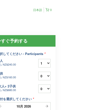
日本語
0
今すぐ予約する
択してください - Participants
*
人
ら
NZ$240.00
供
ら
NZ$160.00
大人+ 2子供
ら
NZ$680.00
付を選択してください
*
10月
2026